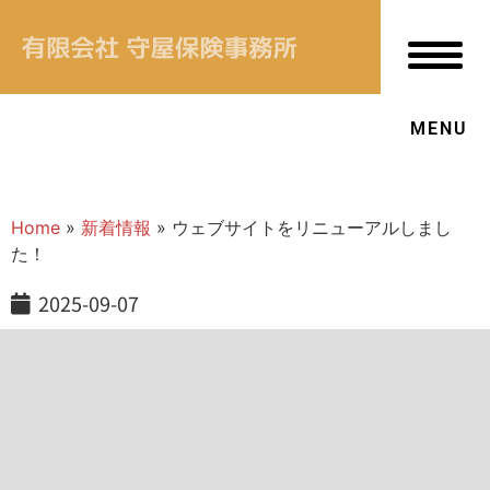
新着情報
あなたにあった保険
MENU
当社について
OUR VALUE
Home
»
新着情報
»
ウェブサイトをリニューアルしまし
た！
お客様本位の業務運営方針
2025-09-07
↳ プライバシーポリシー
↳ 保険商品の販売方針
↳ 勧誘方針