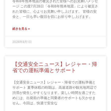
情報セキュリティ基本方針
令和8年熊本地震の被災された皆様へのお見舞いメッセ
ージ この度7月28日「令和8年熊本地震」により被災さ
れた皆様に、心よりお見舞い申し上げます。 皆様の安
お問合せ・ご質問
全と、一日も早い復旧を切にお祈り申し上げます。
続きを見る »
公式ウェブサイト
2026年8月1日
ホームへ戻る >>
【交通安全ニュース】レジャー・帰
省での運転準備とサポート
【交通安全ニュース】レジャー・帰省での運転準備と
サポート 夏季休暇の時期は、高速道路や観光地周辺で
渋滞が発生しやすくなります。楽しい時間を過ごすた
めには、出発前の準備と同乗者のサポートも欠かせま
せん。今回は、快適で安全な