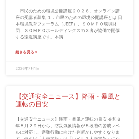
「市民のための環境公開講座２０２６」オンライン講
座の受講者募集 １．市民のための環境公開講座とは 日
本環境教育フォーラム（JEEF）、ＳＯＭＰＯ環境財
団、ＳＯＭＰＯホールディングスの３者が協働で開催
する環境講座です。本講
続きを見る »
2026年7月1日
【交通安全ニュース】降雨・暴風と
運転の目安
【交通安全ニュース】降雨・暴風と運転の目安 令和８
年５月２９日から、防災気象情報が５段階の警戒レベ
ルに対応し、避難行動に向けた判断がしやすくなりま
す。例えば「大雨警報」は「レベル３大雨警報」にな