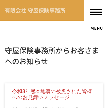
新着情報
あなたにあった保険
MENU
当社について
守屋保険事務所からお客さま
OUR VALUE
へのお知らせ
お客様本位の業務運営方針
↳ プライバシーポリシー
↳ 保険商品の販売方針
令和8年熊本地震の被災された皆様
へのお見舞いメッセージ
↳ 勧誘方針