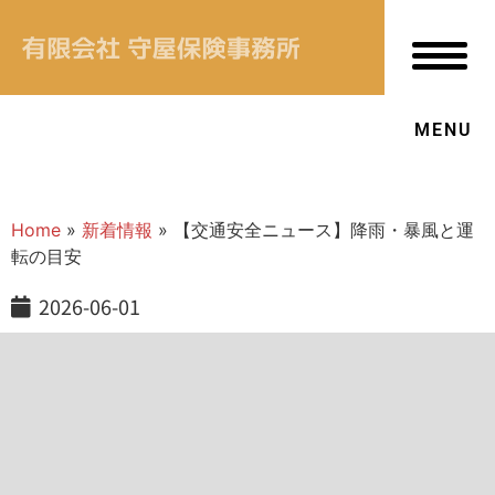
新着情報
あなたにあった保険
MENU
当社について
OUR VALUE
Home
»
新着情報
»
【交通安全ニュース】降雨・暴風と運
転の目安
お客様本位の業務運営方針
2026-06-01
↳ プライバシーポリシー
↳ 保険商品の販売方針
↳ 勧誘方針